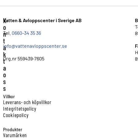
K
Vatten & Avloppscenter i Sverige AB
B
o
T
n
Tel.
0660-34 35 36
8
t
info@vattenavloppscenter.se
F
a
H
k
Org.nr 559439-7605
8
t
a
o
s
s
Villkor
Leverans- och köpvillkor
Integritetspolicy
Cookiepolicy
Produkter
Varumärken