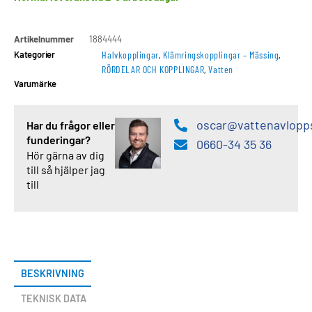
Artikelnummer
1884444
Kategorier
Halvkopplingar
,
Klämringskopplingar – Mässing
,
RÖRDELAR OCH KOPPLINGAR
,
Vatten
Varumärke
oscar@vattenavlopp
Har du frågor eller
funderingar?
0660-34 35 36
Hör gärna av dig
till så hjälper jag
till
BESKRIVNING
TEKNISK DATA