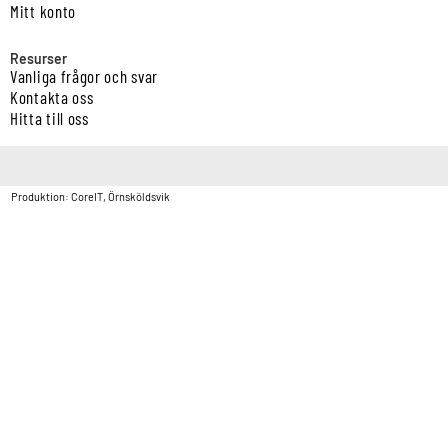
Mitt konto
Resurser
Vanliga frågor och svar
Kontakta oss
Hitta till oss
Copyright © Vatten & Avloppscenter i Sverige AB2026.
Produktion: CoreIT, Örnsköldsvik