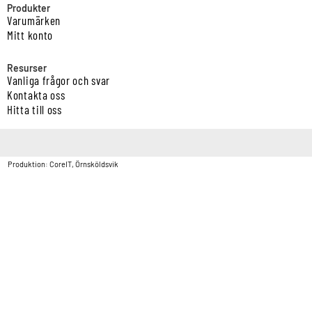
Produkter
Varumärken
Mitt konto
Resurser
Vanliga frågor och svar
Kontakta oss
Hitta till oss
Copyright © Vatten & Avloppscenter i Sverige AB2026.
Produktion: CoreIT, Örnsköldsvik