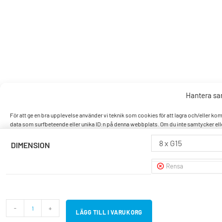
Hantera s
För att ge en bra upplevelse använder vi teknik som cookies för att lagra och/eller k
data som surfbeteende eller unika ID:n på denna webbplats. Om du inte samtycker elle
8 x G15
DIMENSION
Accept
Rensa
Nek
Visa pref
-
+
LÄGG TILL I VARUKORG
Cookiepo