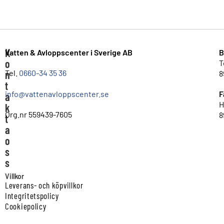
K
Vatten & Avloppscenter i Sverige AB
B
o
T
n
Tel.
0660-34 35 36
8
t
info@vattenavloppscenter.se
F
a
H
k
Org.nr 559439-7605
8
t
a
o
s
s
Villkor
Leverans- och köpvillkor
Integritetspolicy
Cookiepolicy