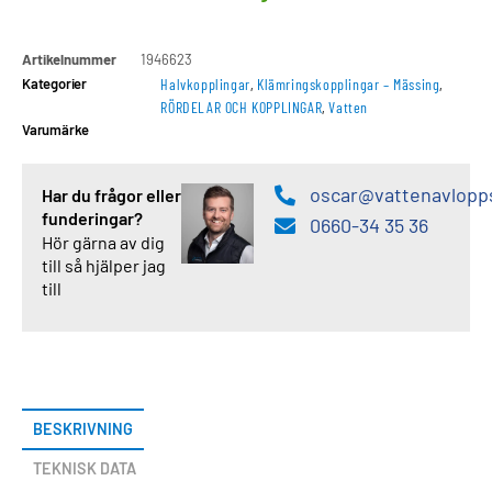
Artikelnummer
1946623
Kategorier
Halvkopplingar
,
Klämringskopplingar – Mässing
,
RÖRDELAR OCH KOPPLINGAR
,
Vatten
Varumärke
oscar@vattenavlopp
Har du frågor eller
funderingar?
0660-34 35 36
Hör gärna av dig
till så hjälper jag
till
BESKRIVNING
TEKNISK DATA