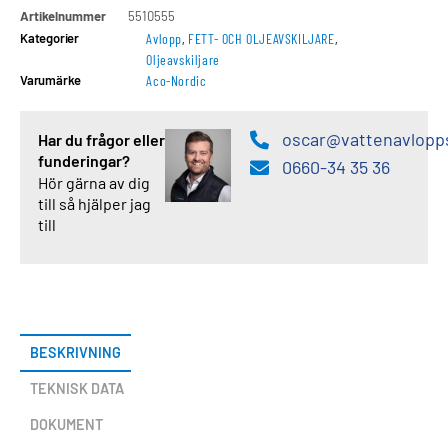
Artikelnummer
5510555
Kategorier
Avlopp
,
FETT- OCH OLJEAVSKILJARE
,
Oljeavskiljare
Varumärke
Aco-Nordic
oscar@vattenavlopp
Har du frågor eller
funderingar?
0660-34 35 36
Hör gärna av dig
till så hjälper jag
till
BESKRIVNING
TEKNISK DATA
DOKUMENT