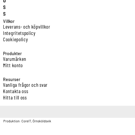
s
s
Villkor
Leverans- och köpvillkor
Integritetspolicy
Cookiepolicy
Produkter
Varumärken
Mitt konto
Resurser
Vanliga frågor och svar
Kontakta oss
Hitta till oss
Copyright © Vatten & Avloppscenter i Sverige AB2026.
Produktion: CoreIT, Örnsköldsvik