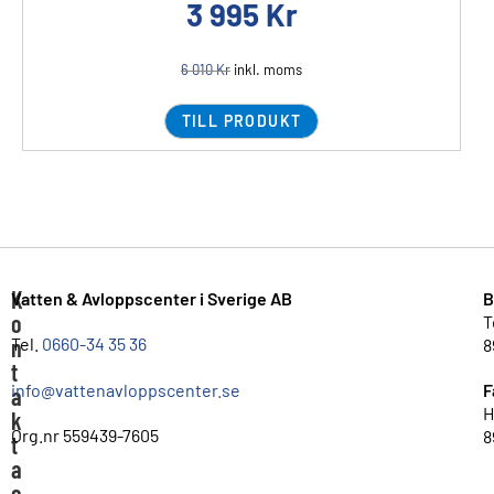
3 995
Kr
6 010
Kr
inkl. moms
TILL PRODUKT
K
Vatten & Avloppscenter i Sverige AB
B
o
T
n
Tel.
0660-34 35 36
8
t
info@vattenavloppscenter.se
F
a
H
k
Org.nr 559439-7605
8
t
a
o