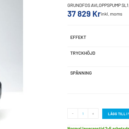
GRUNDFOS AVLOPPSPUMP SL1.
37 829
Kr
inkl. moms
EFFEKT
TRYCKHÖJD
SPÄNNING
-
+
LÄGG TILL 
Normal leveranstid 2-5 arbetsd