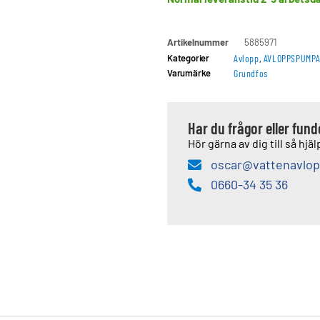
Artikelnummer
5885971
Kategorier
Avlopp
,
AVLOPPSPUMP
Varumärke
Grundfos
Har du frågor eller fun
Hör gärna av dig till så hjälp
oscar@vattenavlop
0660-34 35 36