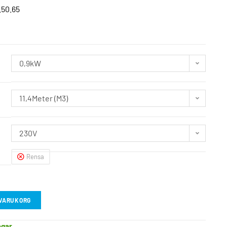
50.65
0,9kW
11,4Meter (M3)
230V
Rensa
I VARUKORG
agar