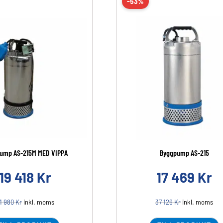
-53%
ump AS-215M MED VIPPA
Byggpump AS-215
19 418
Kr
17 469
Kr
1 980
Kr
inkl. moms
37 126
Kr
inkl. moms