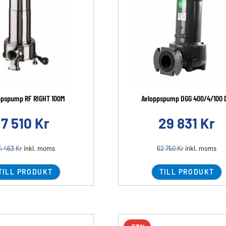
ppspump RF RIGHT 100M
Avloppspump DGG 400/4/100 D
7 510
Kr
29 831
Kr
4 463
Kr
inkl. moms
62 750
Kr
inkl. moms
TILL PRODUKT
TILL PRODUKT