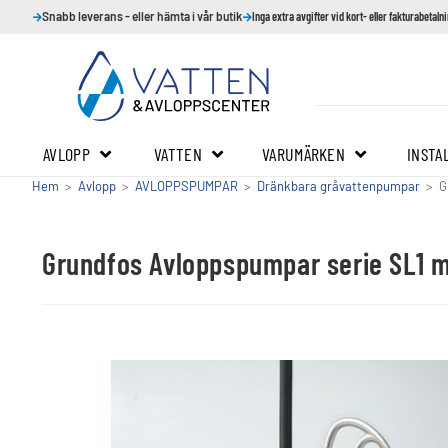
Snabb leverans - eller hämta i vår butik
Inga extra avgifter vid kort- eller fakturabetaln
AVLOPP
VATTEN
VARUMÄRKEN
INSTA
Hem
>
Avlopp
>
AVLOPPSPUMPAR
>
Dränkbara gråvattenpumpar
>
G
Grundfos Avloppspumpar serie SL1 