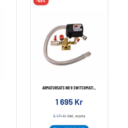
-69%
ARMATURSATS NR 9 SWITCHMATI...
1 695
Kr
5 474
Kr
inkl. moms