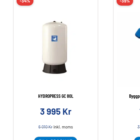
-34%
-39%
HYDROPRESS GC 80L
Byggp
3 995
Kr
6 010
Kr
inkl. moms
3