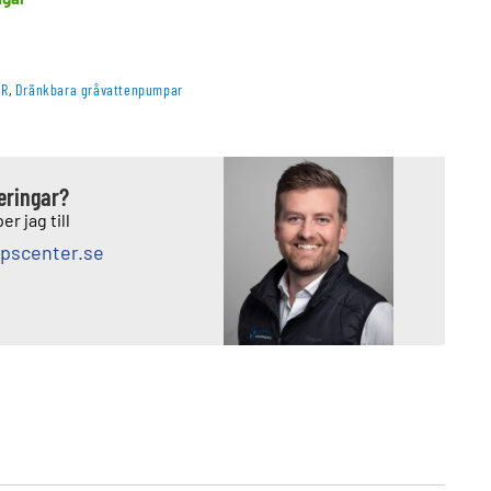
AR
,
Dränkbara gråvattenpumpar
deringar?
er jag till
pscenter.se