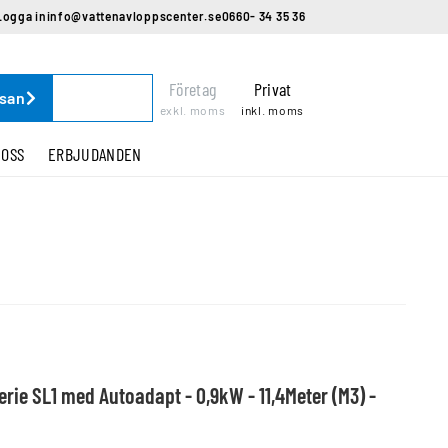
Logga in
info@vattenavloppscenter.se
0660- 34 35 36
Företag
Privat
ssan
exkl. moms
inkl. moms
 OSS
ERBJUDANDEN
ie SL1 med Autoadapt - 0,9kW - 11,4Meter (M3) -