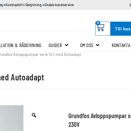
ing
Kostnadsfri rådgivning
Snabb kundservice
0
Till ka
LLATION & RÅDGIVNING
GUIDER
OM OSS
KONTAKTA
rundfos Avloppspumpar serie SL1 med Autoadapt
med Autoadapt
Grundfos Avloppspumpar ser
230V