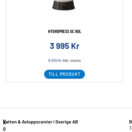
HYDROPRESS GC 80L
3 995
Kr
6 010
Kr
inkl. moms
TILL PRODUKT
K
Vatten & Avloppscenter i Sverige AB
B
o
T