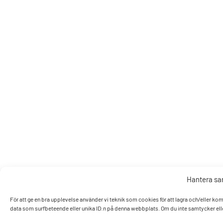
Hantera s
För att ge en bra upplevelse använder vi teknik som cookies för att lagra och/eller k
data som surfbeteende eller unika ID:n på denna webbplats. Om du inte samtycker elle