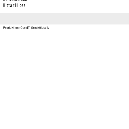
Hitta till oss
Copyright © Vatten & Avloppscenter i Sverige AB2026.
Produktion: CoreIT, Örnsköldsvik