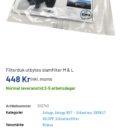
Filterduk utbytes slamfilter M & L
448
Kr
inkl. moms
Normal leveranstid 2-5 arbetsdagar
Artikelnummer
910740
Kategorier
Avlopp
,
Avlopp BDT – Gråvatten
,
ENSKILT
AVLOPP
,
Gråvattenfilter
Varumärke
Biobox