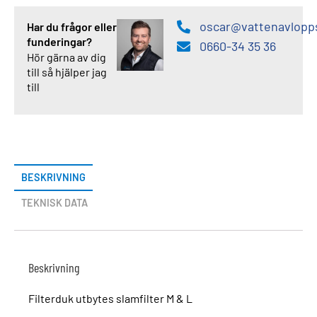
oscar@vattenavlopp
Har du frågor eller
funderingar?
0660-34 35 36
Hör gärna av dig
till så hjälper jag
till
BESKRIVNING
TEKNISK DATA
Beskrivning
Filterduk utbytes slamfilter M & L