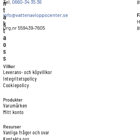
n
Tel.
0660-34 35 36
8
t
info@vattenavloppscenter.se
F
a
H
k
Org.nr 559439-7605
8
t
a
o
s
s
Villkor
Leverans- och köpvillkor
Integritetspolicy
Cookiepolicy
Produkter
Varumärken
Mitt konto
Resurser
Vanliga frågor och svar
Kontakta oss