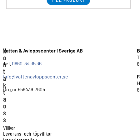
TILL PRODUKT
K
Vatten & Avloppscenter i Sverige AB
B
o
T
n
Tel.
0660-34 35 36
8
t
info@vattenavloppscenter.se
F
a
H
k
Org.nr 559439-7605
8
t
a
o
s
s
Villkor
Leverans- och köpvillkor
Integritetspolicy