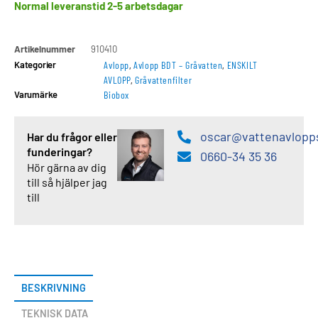
Normal leveranstid 2-5 arbetsdagar
Artikelnummer
910410
Kategorier
Avlopp
,
Avlopp BDT – Gråvatten
,
ENSKILT
AVLOPP
,
Gråvattenfilter
Varumärke
Biobox
oscar@vattenavlopp
Har du frågor eller
funderingar?
0660-34 35 36
Hör gärna av dig
till så hjälper jag
till
BESKRIVNING
TEKNISK DATA