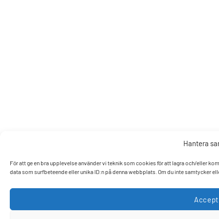
Hantera s
För att ge en bra upplevelse använder vi teknik som cookies för att lagra och/eller k
data som surfbeteende eller unika ID:n på denna webbplats. Om du inte samtycker elle
Accept