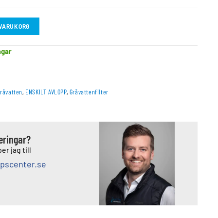
I VARUKORG
agar
Gråvatten
,
ENSKILT AVLOPP
,
Gråvattenfilter
deringar?
er jag till
pscenter.se