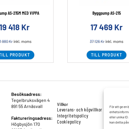
ump AS-215M MED VIPPA
Byggpump AS-215
19 418
Kr
17 469
Kr
1 980
Kr
inkl. moms
37 126
Kr
inkl. moms
TILL PRODUKT
TILL PRODUKT
Besöksadress:
Tegelbruksvägen 4
Villkor
891 55 Arnäsvall
För att ge en
Leverans- och köpvillkor
enhetsinforma
Integritetspolicy
eller unika I
Faktureringsadress:
Cookiepolicy
kan detta påv
Högbysjön 170