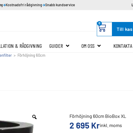
ing
Kostnadsfri rådgivning
Snabb kundservice
0
Till ka
LLATION & RÅDGIVNING
GUIDER
OM OSS
KONTAKTA
enfilter
>
Förhöjning 60cm
Förhöjning 60cm BioBox XL
2 695
Kr
inkl. moms