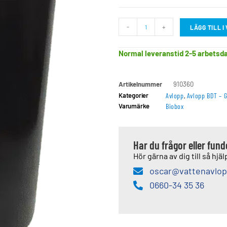
-
+
LÄGG TILL 
Normal leveranstid 2-5 arbetsd
Artikelnummer
910360
Kategorier
Avlopp
,
Avlopp BDT – 
Varumärke
Biobox
Har du frågor eller fun
Hör gärna av dig till så hjälp
oscar@vattenavlop
0660-34 35 36