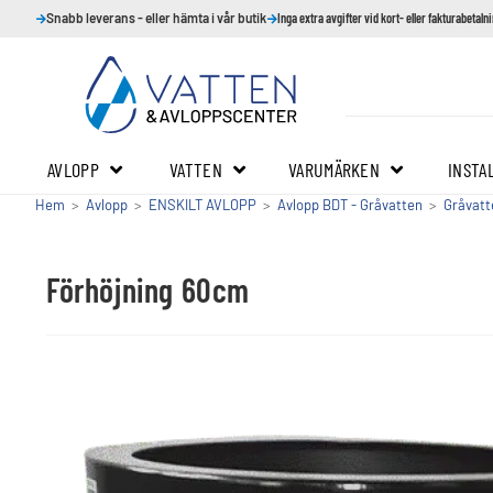
Snabb leverans - eller hämta i vår butik
Inga extra avgifter vid kort- eller fakturabetaln
AVLOPP
VATTEN
VARUMÄRKEN
INSTA
Hem
>
Avlopp
>
ENSKILT AVLOPP
>
Avlopp BDT - Gråvatten
>
Gråvatt
Förhöjning 60cm