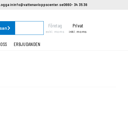
Logga in
info@vattenavloppscenter.se
0660- 34 35 36
Företag
Privat
ssan
exkl. moms
inkl. moms
 OSS
ERBJUDANDEN