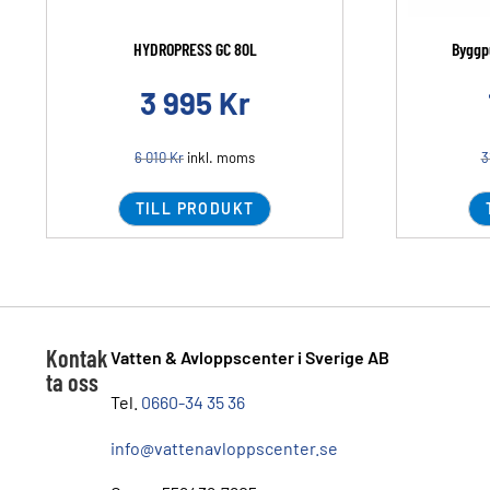
HYDROPRESS GC 80L
Byggp
3 995
Kr
6 010
Kr
inkl. moms
3
TILL PRODUKT
Kontak
Vatten & Avloppscenter i Sverige AB
ta oss
Tel.
0660-34 35 36
info@vattenavloppscenter.se