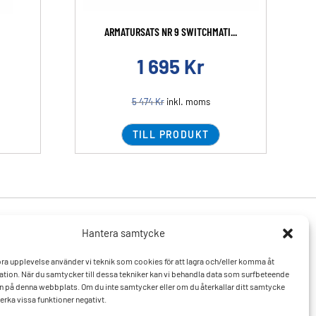
ARMATURSATS NR 9 SWITCHMATI...
1 695
Kr
5 474
Kr
inkl. moms
TILL PRODUKT
Hantera samtycke
Produkter
Resurser
 bra upplevelse använder vi teknik som cookies för att lagra och/eller komma åt
Varumärken
Vanliga frågor och svar
tion. När du samtycker till dessa tekniker kan vi behandla data som surfbeteende
Mitt konto
Kontakta oss
D:n på denna webbplats. Om du inte samtycker eller om du återkallar ditt samtycke
Hitta till oss
erka vissa funktioner negativt.