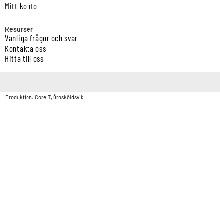
Mitt konto
Resurser
Vanliga frågor och svar
Kontakta oss
Hitta till oss
Copyright © Vatten & Avloppscenter i Sverige AB2026.
Produktion: CoreIT, Örnsköldsvik