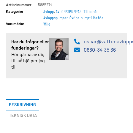
Artikelnummer
5885274
Kategorier
Avlopp
,
AVLOPPSPUMPAR
,
Tillbehör –
Avloppspumpar
,
Övriga pumptillbehör
Varumärke
Wilo
oscar@vattenavlopp
Har du frågor eller
funderingar?
0660-34 35 36
Hör gärna av dig
till så hjälper jag
till
BESKRIVNING
TEKNISK DATA