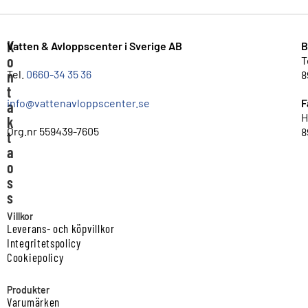
K
Vatten & Avloppscenter i Sverige AB
B
o
T
n
Tel.
0660-34 35 36
8
t
info@vattenavloppscenter.se
F
a
H
k
Org.nr 559439-7605
8
t
a
o
s
s
Villkor
Leverans- och köpvillkor
Integritetspolicy
Cookiepolicy
Produkter
Varumärken