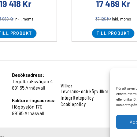
19 418
Kr
17 469
Kr
1 980
Kr
inkl. moms
37 126
Kr
inkl. moms
TILL PRODUKT
TILL PRODUKT
Besöksadress:
Tegelbruksvägen 4
Villkor
891 55 Arnäsvall
För att ge en
Leverans- och köpvillkor
enhetsinforma
Integritetspolicy
eller unika I
Faktureringsadress:
Cookiepolicy
kan detta påv
Högbysjön 170
89195 Arnäsvall
Ac
vik