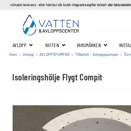
Snabb leverans - eller hämta i vår butik
Inga extra avgifter vid kort- eller fakturabetaln
AVLOPP
VATTEN
VARUMÄRKEN
INSTA
Hem
>
Avlopp
>
AVLOPPSPUMPAR
>
Tillbehör - Avloppspumpar
>
Övri
Isoleringshölje Flygt Compit