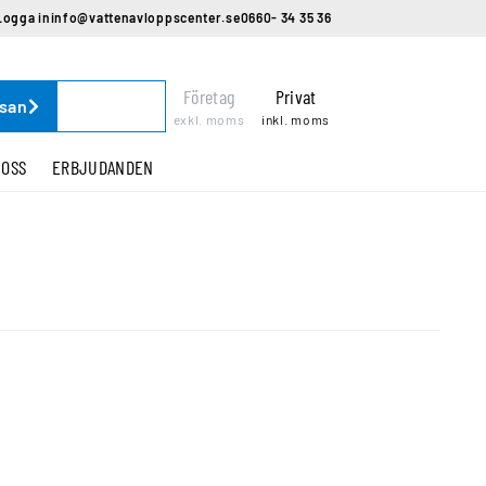
Logga in
info@vattenavloppscenter.se
0660- 34 35 36
Företag
Privat
ssan
exkl. moms
inkl. moms
 OSS
ERBJUDANDEN