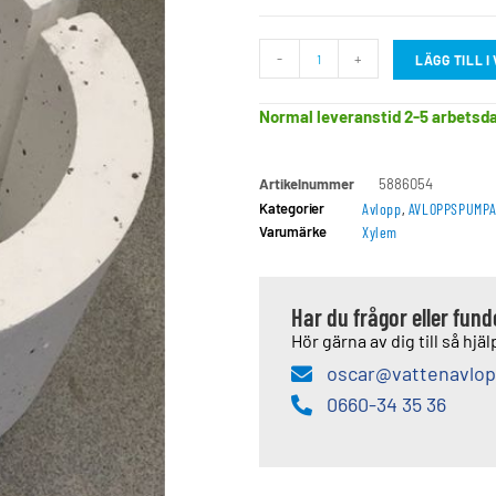
-
+
LÄGG TILL 
Normal leveranstid 2-5 arbetsd
Artikelnummer
5886054
Kategorier
Avlopp
,
AVLOPPSPUMP
Varumärke
Xylem
Har du frågor eller fun
Hör gärna av dig till så hjälp
oscar@vattenavlop
0660-34 35 36