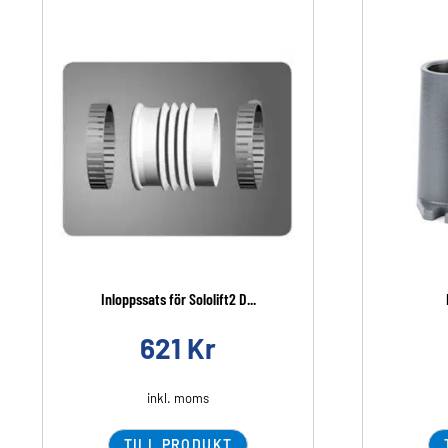
Inloppssats för Sololift2 D...
621
Kr
inkl. moms
TILL PRODUKT