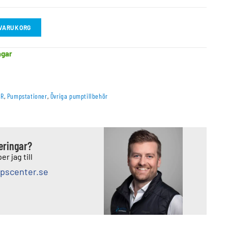
I VARUKORG
agar
AR
,
Pumpstationer
,
Övriga pumptillbehör
deringar?
er jag till
pscenter.se