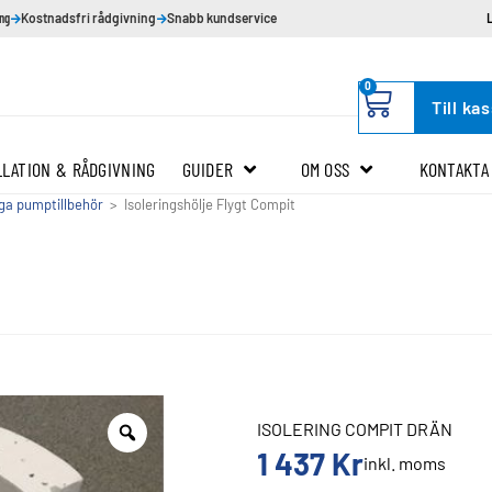
ing
Kostnadsfri rådgivning
Snabb kundservice
0
Till ka
LLATION & RÅDGIVNING
GUIDER
OM OSS
KONTAKTA
ga pumptillbehör
>
Isoleringshölje Flygt Compit
ISOLERING COMPIT DRÄN
1 437
Kr
inkl. moms