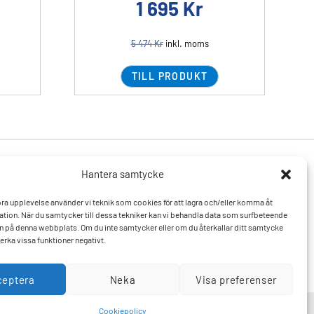
1 695
Kr
5 474
Kr
inkl. moms
TILL PRODUKT
Hantera samtycke
Produkter
Resurser
 bra upplevelse använder vi teknik som cookies för att lagra och/eller komma åt
Varumärken
Vanliga frågor och svar
tion. När du samtycker till dessa tekniker kan vi behandla data som surfbeteende
Mitt konto
Kontakta oss
D:n på denna webbplats. Om du inte samtycker eller om du återkallar ditt samtycke
Hitta till oss
erka vissa funktioner negativt.
ceptera
Neka
Visa preferenser
Cookiepolicy