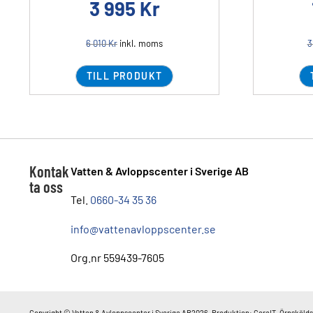
3 995
Kr
6 010
Kr
inkl. moms
3
TILL PRODUKT
Kontak
Vatten & Avloppscenter i Sverige AB
ta oss
Tel.
0660-34 35 36
info@vattenavloppscenter.se
Org.nr 559439-7605
Copyright © Vatten & Avloppscenter i Sverige AB2026. Produktion: CoreIT, Örnskölds