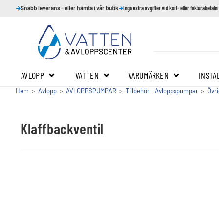
Snabb leverans - eller hämta i vår butik
Inga extra avgifter vid kort- eller fakturabetaln
AVLOPP
VATTEN
VARUMÄRKEN
INSTA
Hem
>
Avlopp
>
AVLOPPSPUMPAR
>
Tillbehör - Avloppspumpar
>
Övri
Klaffbackventil