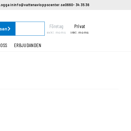
Logga in
info@vattenavloppscenter.se
0660- 34 35 36
Företag
Privat
ssan
exkl. moms
inkl. moms
 OSS
ERBJUDANDEN