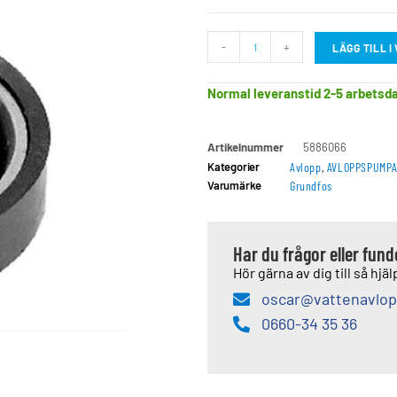
-
+
LÄGG TILL 
Normal leveranstid 2-5 arbetsd
Artikelnummer
5886066
Kategorier
Avlopp
,
AVLOPPSPUMP
Varumärke
Grundfos
Har du frågor eller fun
Hör gärna av dig till så hjälp
oscar@vattenavlop
0660-34 35 36