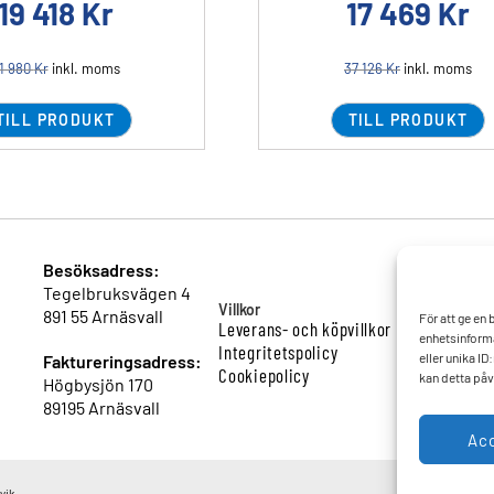
19 418
Kr
17 469
Kr
1 980
Kr
inkl. moms
37 126
Kr
inkl. moms
TILL PRODUKT
TILL PRODUKT
Besöksadress:
Tegelbruksvägen 4
Villkor
891 55 Arnäsvall
För att ge en
Leverans- och köpvillkor
enhetsinforma
Integritetspolicy
eller unika I
Faktureringsadress:
Cookiepolicy
kan detta påv
Högbysjön 170
89195 Arnäsvall
Ac
vik