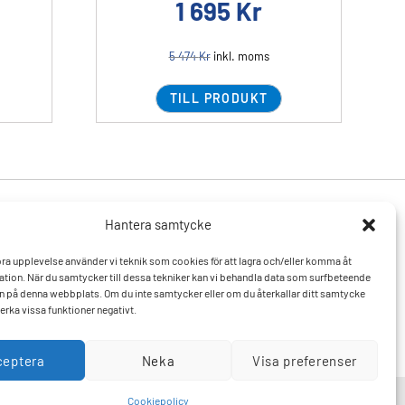
1 695
Kr
5 474
Kr
inkl. moms
TILL PRODUKT
Hantera samtycke
Produkter
Resurser
 bra upplevelse använder vi teknik som cookies för att lagra och/eller komma åt
Varumärken
Vanliga frågor och svar
tion. När du samtycker till dessa tekniker kan vi behandla data som surfbeteende
Mitt konto
Kontakta oss
D:n på denna webbplats. Om du inte samtycker eller om du återkallar ditt samtycke
Hitta till oss
erka vissa funktioner negativt.
ceptera
Neka
Visa preferenser
Cookiepolicy