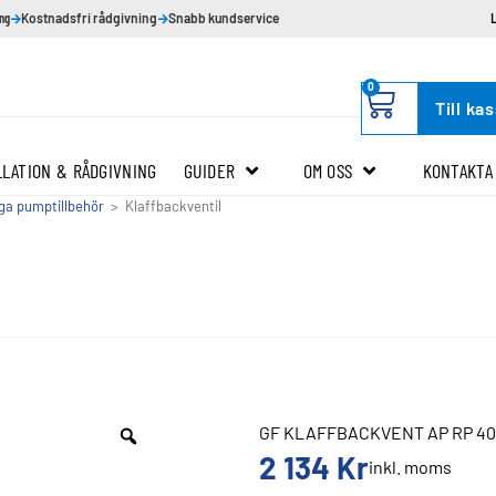
ing
Kostnadsfri rådgivning
Snabb kundservice
0
Till ka
LLATION & RÅDGIVNING
GUIDER
OM OSS
KONTAKTA
ga pumptillbehör
>
Klaffbackventil
GF KLAFFBACKVENT AP RP 40
2 134
Kr
inkl. moms