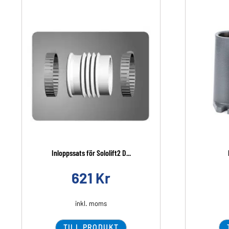
Inloppssats för Sololift2 D...
621
Kr
inkl. moms
TILL PRODUKT