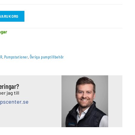
I VARUKORG
agar
AR
,
Pumpstationer
,
Övriga pumptillbehör
deringar?
er jag till
pscenter.se