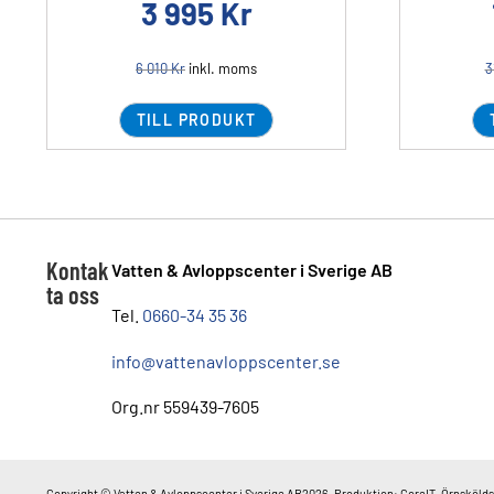
3 995
Kr
6 010
Kr
inkl. moms
3
TILL PRODUKT
Kontak
Vatten & Avloppscenter i Sverige AB
ta oss
Tel.
0660-34 35 36
info@vattenavloppscenter.se
Org.nr 559439-7605
Copyright © Vatten & Avloppscenter i Sverige AB2026. Produktion: CoreIT, Örnskölds