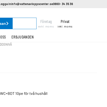
Logga in
info@vattenavloppscenter.se
0660- 34 35 36
Företag
Privat
ssan
exkl. moms
inkl. moms
 OSS
ERBJUDANDEN
YDDSNIVÅ
 WC+BDT 10pe för två hushåll