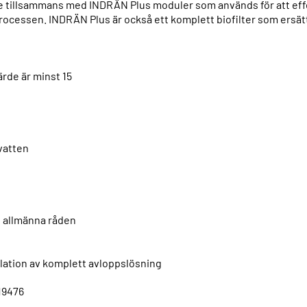
re tillsammans med INDRÄN Plus moduler som används för att ef
rocessen. INDRÄN Plus är också ett komplett biofilter som ersätte
ärde är minst 15
tvatten
 i allmänna råden
allation av komplett avloppslösning
619476