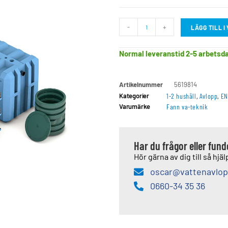
-
+
LÄGG TILL 
Normal leveranstid 2-5 arbetsd
Artikelnummer
5619814
Kategorier
1-2 hushåll
,
Avlopp
,
EN
Varumärke
Fann va-teknik
Har du frågor eller fun
Hör gärna av dig till så hjälp
oscar@vattenavlop
0660-34 35 36