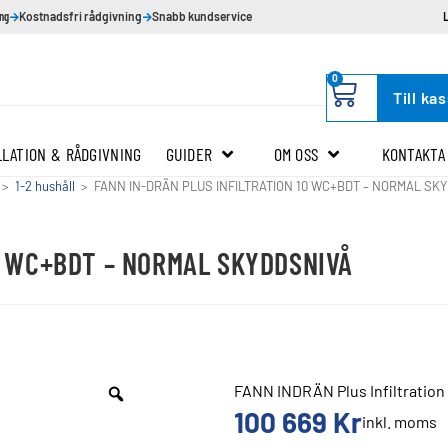
ing
Kostnadsfri rådgivning
Snabb kundservice
0
Till ka
LLATION & RÅDGIVNING
GUIDER
OM OSS
KONTAKTA
>
1-2 hushåll
>
FANN IN-DRÄN PLUS INFILTRATION 10 WC+BDT – NORMAL SK
0 WC+BDT – NORMAL SKYDDSNIVÅ
FANN INDRÄN Plus Infiltration
100 669
Kr
inkl. moms