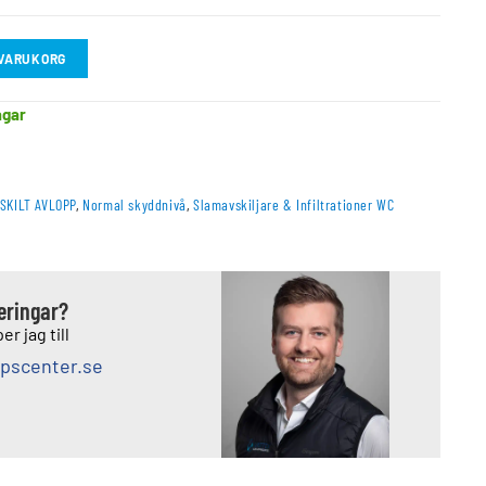
I VARUKORG
agar
SKILT AVLOPP
,
Normal skyddnivå
,
Slamavskiljare & Infiltrationer WC
deringar?
er jag till
pscenter.se