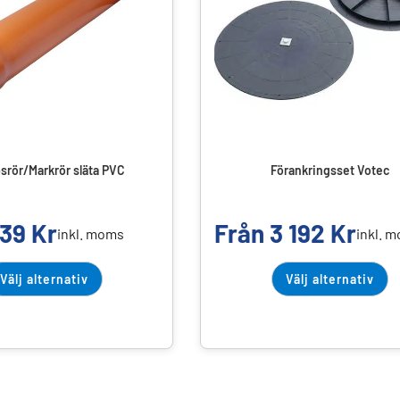
srör/Markrör släta PVC
Förankringsset Votec
39
Kr
Från
3 192
Kr
inkl. moms
inkl. 
Välj alternativ
Välj alternativ