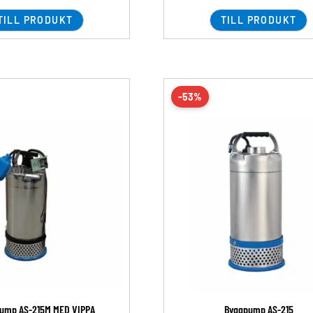
TILL PRODUKT
TILL PRODUKT
-53%
ump AS-215M MED VIPPA
Byggpump AS-215