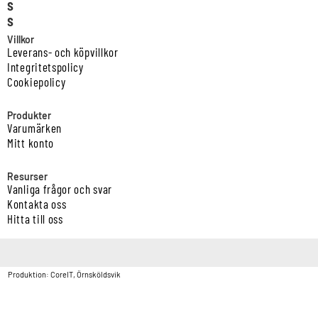
s
s
Villkor
Leverans- och köpvillkor
Integritetspolicy
Cookiepolicy
Produkter
Varumärken
Mitt konto
Resurser
Vanliga frågor och svar
Kontakta oss
Hitta till oss
Copyright © Vatten & Avloppscenter i Sverige AB2026.
Produktion: CoreIT, Örnsköldsvik