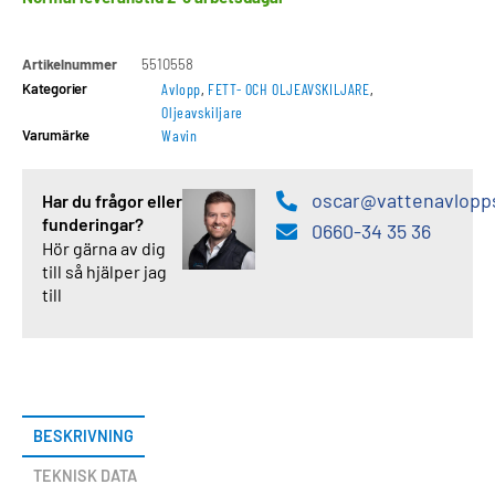
Artikelnummer
5510558
Kategorier
Avlopp
,
FETT- OCH OLJEAVSKILJARE
,
Oljeavskiljare
Varumärke
Wavin
oscar@vattenavlopp
Har du frågor eller
funderingar?
0660-34 35 36
Hör gärna av dig
till så hjälper jag
till
BESKRIVNING
TEKNISK DATA