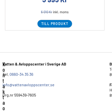
6 010
Kr
inkl. moms
TILL PRODUKT
K
Vatten & Avloppscenter i Sverige AB
B
o
T
n
Tel.
0660-34 35 36
8
t
info@vattenavloppscenter.se
F
a
H
k
Org.nr 559439-7605
8
t
a
o