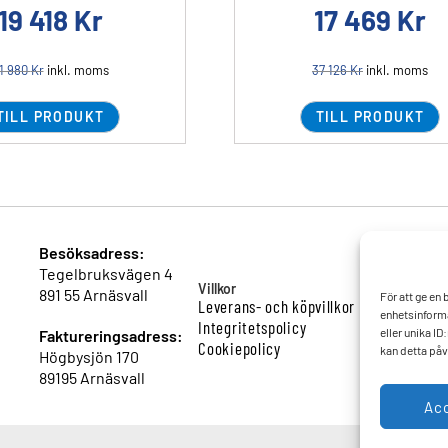
19 418
Kr
17 469
Kr
1 980
Kr
inkl. moms
37 126
Kr
inkl. moms
TILL PRODUKT
TILL PRODUKT
Besöksadress:
Tegelbruksvägen 4
Villkor
891 55 Arnäsvall
För att ge en
Leverans- och köpvillkor
enhetsinforma
Integritetspolicy
eller unika I
Faktureringsadress:
Cookiepolicy
kan detta påv
Högbysjön 170
89195 Arnäsvall
Ac