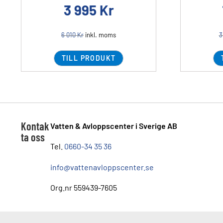
3 995
Kr
6 010
Kr
inkl. moms
3
TILL PRODUKT
Kontak
Vatten & Avloppscenter i Sverige AB
ta oss
Tel.
0660-34 35 36
info@vattenavloppscenter.se
Org.nr 559439-7605