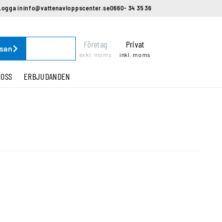
Logga in
info@vattenavloppscenter.se
0660- 34 35 36
Företag
Privat
ssan
exkl. moms
inkl. moms
 OSS
ERBJUDANDEN