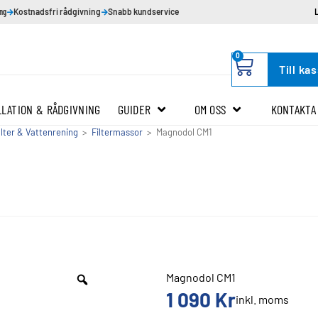
ing
Kostnadsfri rådgivning
Snabb kundservice
0
Till ka
LLATION & RÅDGIVNING
GUIDER
OM OSS
KONTAKTA
ilter & Vattenrening
>
Filtermassor
>
Magnodol CM1
Magnodol CM1
1 090
Kr
inkl. moms