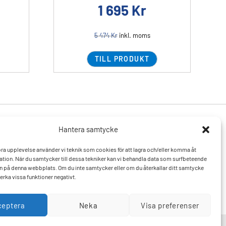
1 695
Kr
5 474
Kr
inkl. moms
TILL PRODUKT
Hantera samtycke
Produkter
Resurser
 bra upplevelse använder vi teknik som cookies för att lagra och/eller komma åt
Varumärken
Vanliga frågor och svar
tion. När du samtycker till dessa tekniker kan vi behandla data som surfbeteende
Mitt konto
Kontakta oss
D:n på denna webbplats. Om du inte samtycker eller om du återkallar ditt samtycke
Hitta till oss
erka vissa funktioner negativt.
ceptera
Neka
Visa preferenser