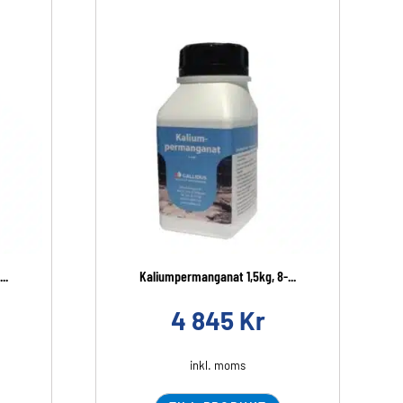
..
Kaliumpermanganat 1,5kg, 8-...
4 845
Kr
inkl. moms