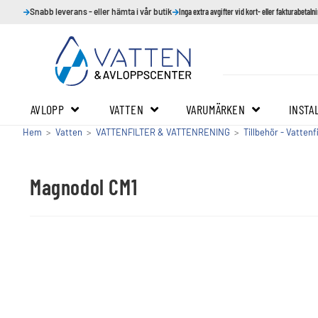
Snabb leverans - eller hämta i vår butik
Inga extra avgifter vid kort- eller fakturabetaln
AVLOPP
VATTEN
VARUMÄRKEN
INSTA
Hem
>
Vatten
>
VATTENFILTER & VATTENRENING
>
Tillbehör - Vattenf
Magnodol CM1