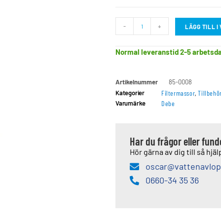
-
+
LÄGG TILL 
Normal leveranstid 2-5 arbetsd
Artikelnummer
85-0008
Kategorier
Filtermassor
,
Tillbehö
Varumärke
Debe
Har du frågor eller fun
Hör gärna av dig till så hjälp
oscar@vattenavlop
0660-34 35 36