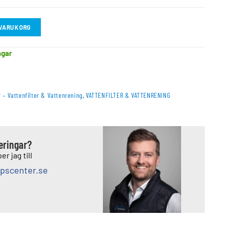
I VARUKORG
agar
r – Vattenfilter & Vattenrening
,
VATTENFILTER & VATTENRENING
deringar?
er jag till
pscenter.se