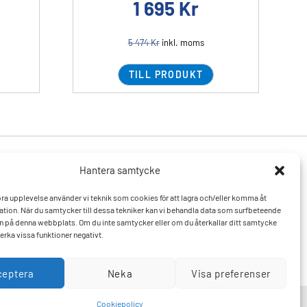
1 695
Kr
5 474
Kr
inkl. moms
TILL PRODUKT
Hantera samtycke
Produkter
Resurser
 bra upplevelse använder vi teknik som cookies för att lagra och/eller komma åt
Varumärken
Vanliga frågor och svar
tion. När du samtycker till dessa tekniker kan vi behandla data som surfbeteende
Mitt konto
Kontakta oss
D:n på denna webbplats. Om du inte samtycker eller om du återkallar ditt samtycke
Hitta till oss
erka vissa funktioner negativt.
ceptera
Neka
Visa preferenser
Cookiepolicy