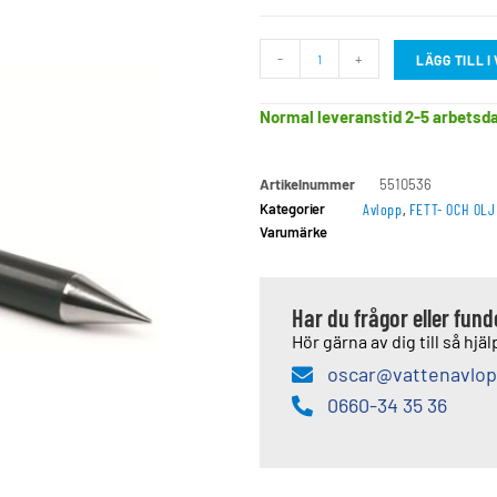
-
+
LÄGG TILL 
Normal leveranstid 2-5 arbetsd
Artikelnummer
5510536
Kategorier
Avlopp
,
FETT- OCH OL
Varumärke
Har du frågor eller fun
Hör gärna av dig till så hjälp
oscar@vattenavlop
0660-34 35 36