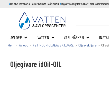
Snabb leverans - eller hämta i vår butik
Inga extra avgifter vid kort- eller fakturabetaln
AVLOPP
VATTEN
VARUMÄRKEN
INSTA
Hem
>
Avlopp
>
FETT- OCH OLJEAVSKILJARE
>
Oljeavskiljare
>
Oljegi
Oljegivare idOil-OIL