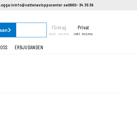
Logga in
info@vattenavloppscenter.se
0660- 34 35 36
Företag
Privat
ssan
exkl. moms
inkl. moms
 OSS
ERBJUDANDEN