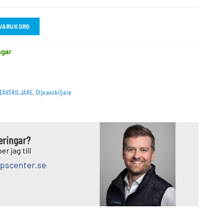
I VARUKORG
agar
JEAVSKILJARE
,
Oljeavskiljare
deringar?
er jag till
pscenter.se