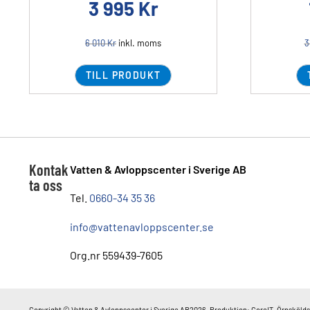
3 995
Kr
6 010
Kr
inkl. moms
3
TILL PRODUKT
Kontak
Vatten & Avloppscenter i Sverige AB
ta oss
Tel.
0660-34 35 36
info@vattenavloppscenter.se
Org.nr 559439-7605
Copyright © Vatten & Avloppscenter i Sverige AB2026. Produktion: CoreIT, Örnskölds