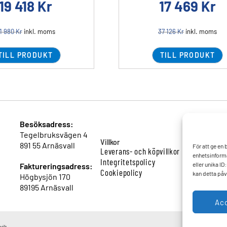
19 418
Kr
17 469
Kr
1 980
Kr
inkl. moms
37 126
Kr
inkl. moms
TILL PRODUKT
TILL PRODUKT
Besöksadress:
Tegelbruksvägen 4
Villkor
891 55 Arnäsvall
För att ge en
Leverans- och köpvillkor
enhetsinforma
Integritetspolicy
eller unika I
Faktureringsadress:
Cookiepolicy
kan detta påv
Högbysjön 170
89195 Arnäsvall
Ac
vik