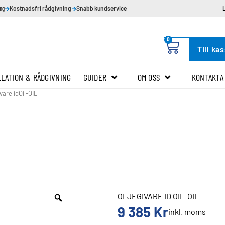
ing
Kostnadsfri rådgivning
Snabb kundservice
0
Till ka
LLATION & RÅDGIVNING
GUIDER
OM OSS
KONTAKTA
vare idOil-OIL
OLJEGIVARE ID OIL-OIL
9 385
Kr
inkl. moms