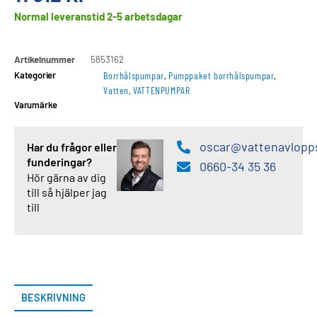
Normal leveranstid 2-5 arbetsdagar
Artikelnummer
5853162
Kategorier
Borrhålspumpar
,
Pumppaket borrhålspumpar
,
Vatten
,
VATTENPUMPAR
Varumärke
oscar@vattenavlopp
Har du frågor eller
funderingar?
0660-34 35 36
Hör gärna av dig
till så hjälper jag
till
BESKRIVNING