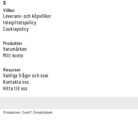
s
Villkor
Leverans- och köpvillkor
Integritetspolicy
Cookiepolicy
Produkter
Varumärken
Mitt konto
Resurser
Vanliga frågor och svar
Kontakta oss
Hitta till oss
Copyright © Vatten & Avloppscenter i Sverige AB2026.
Produktion: CoreIT, Örnsköldsvik