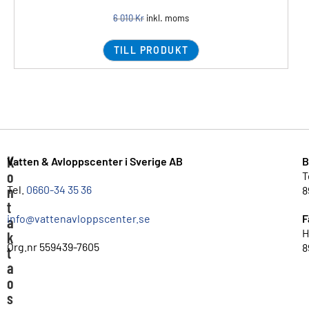
6 010
Kr
inkl. moms
TILL PRODUKT
K
Vatten & Avloppscenter i Sverige AB
B
o
T
n
Tel.
0660-34 35 36
8
t
info@vattenavloppscenter.se
F
a
H
k
Org.nr 559439-7605
8
t
a
o
s