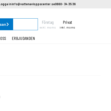
Logga in
info@vattenavloppscenter.se
0660- 34 35 36
Företag
Privat
ssan
exkl. moms
inkl. moms
 OSS
ERBJUDANDEN
C