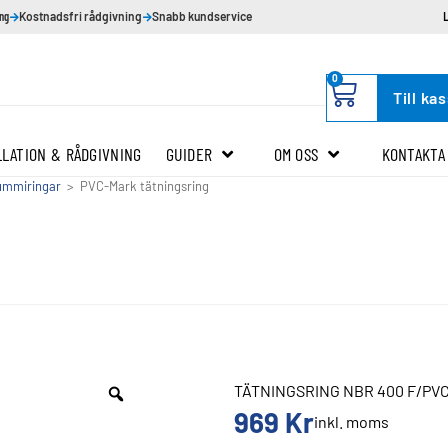
ing
Kostnadsfri rådgivning
Snabb kundservice
0
Till ka
LLATION & RÅDGIVNING
GUIDER
OM OSS
KONTAKTA
ummiringar
>
PVC-Mark tätningsring
TÄTNINGSRING NBR 400 F/PV
969
Kr
inkl. moms