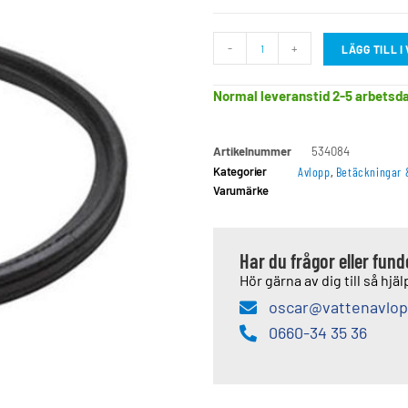
-
+
LÄGG TILL 
Normal leveranstid 2-5 arbetsd
Artikelnummer
534084
Kategorier
Avlopp
,
Betäckningar 
Varumärke
Har du frågor eller fun
Hör gärna av dig till så hjälp
oscar@vattenavlop
0660-34 35 36