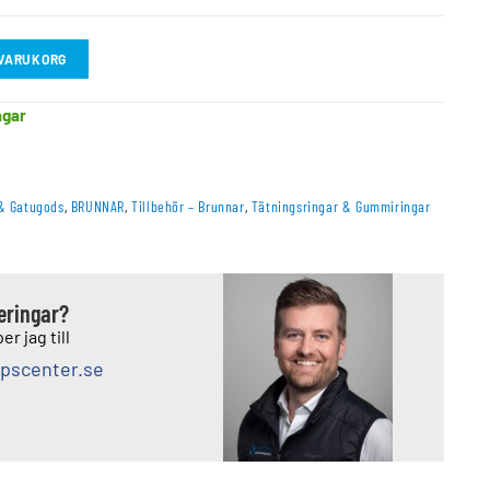
I VARUKORG
agar
& Gatugods
,
BRUNNAR
,
Tillbehör – Brunnar
,
Tätningsringar & Gummiringar
deringar?
er jag till
pscenter.se