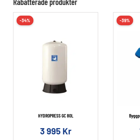
Rabatterade produkter
-34%
-39%
HYDROPRESS GC 80L
Byggp
3 995
Kr