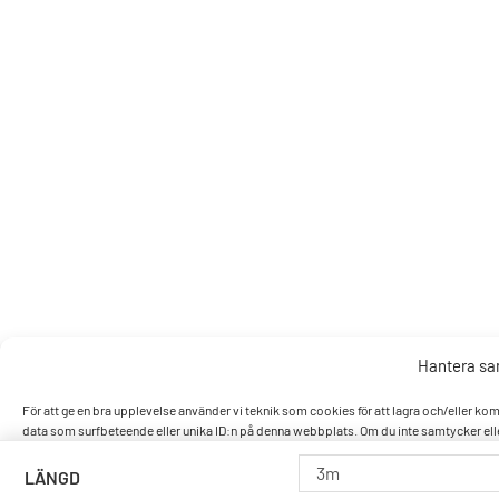
Hantera s
För att ge en bra upplevelse använder vi teknik som cookies för att lagra och/eller k
data som surfbeteende eller unika ID:n på denna webbplats. Om du inte samtycker elle
3m
LÄNGD
Accept