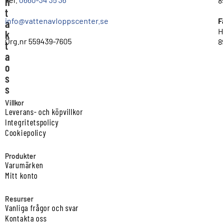
n
8
t
info@vattenavloppscenter.se
F
a
H
k
Org.nr 559439-7605
8
t
a
o
s
s
Villkor
Leverans- och köpvillkor
Integritetspolicy
Cookiepolicy
Produkter
Varumärken
Mitt konto
Resurser
Vanliga frågor och svar
Kontakta oss