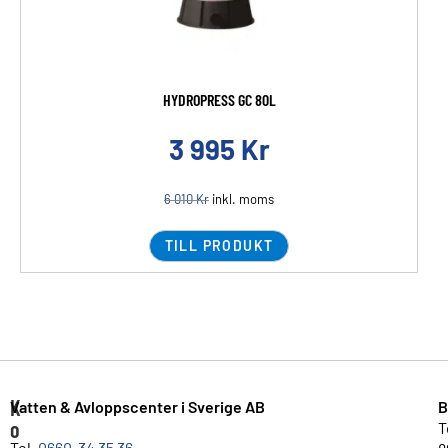
HYDROPRESS GC 80L
3 995
Kr
6 010
Kr
inkl. moms
TILL PRODUKT
K
Vatten & Avloppscenter i Sverige AB
B
o
T
Tel.
0660-34 35 36