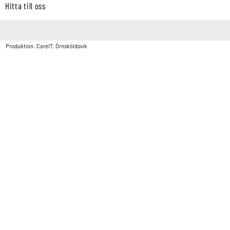
Hitta till oss
Copyright © Vatten & Avloppscenter i Sverige AB2026.
Produktion: CoreIT, Örnsköldsvik