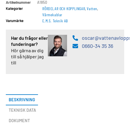
Artikelnummer
A1850
Kategorier
RÖRDELAR OCH KOPPLINGAR
,
Vatten
,
Värmekablar
Varumärke
E.M.S. Teknik AB
oscar@vattenavlopp
Har du frågor eller
funderingar?
0660-34 35 36
Hör gärna av dig
till så hjälper jag
till
BESKRIVNING
TEKNISK DATA
DOKUMENT