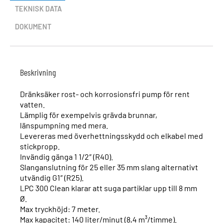
TEKNISK DATA
DOKUMENT
Beskrivning
Dränksäker rost- och korrosionsfri pump för rent
vatten.
Lämplig för exempelvis grävda brunnar,
länspumpning med mera.
Levereras med överhettningsskydd och elkabel med
stickpropp.
Invändig gänga 1 1/2″ (R40).
Slanganslutning för 25 eller 35 mm slang alternativt
utvändig G1″ (R25).
LPC 300 Clean klarar att suga partiklar upp till 8 mm
Ø.
Max tryckhöjd: 7 meter.
Max kapacitet: 140 liter/minut (8,4 m³/timme).