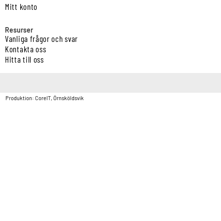
Mitt konto
Resurser
Vanliga frågor och svar
Kontakta oss
Hitta till oss
Copyright © Vatten & Avloppscenter i Sverige AB2026.
Produktion: CoreIT, Örnsköldsvik