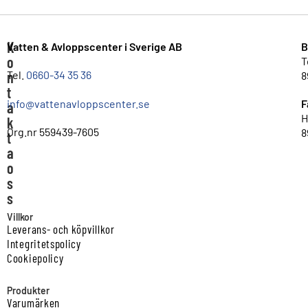
K
Vatten & Avloppscenter i Sverige AB
B
o
T
n
Tel.
0660-34 35 36
8
t
info@vattenavloppscenter.se
F
a
H
k
Org.nr 559439-7605
8
t
a
o
s
s
Villkor
Leverans- och köpvillkor
Integritetspolicy
Cookiepolicy
Produkter
Varumärken