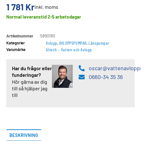
1 781
Kr
inkl. moms
Normal leveranstid 2-5 arbetsdagar
Artikelnummer
5890180
Kategorier
Avlopp
,
AVLOPPSPUMPAR
,
Länspumpar
Varumärke
Altech – Vatten och Avlopp
oscar@vattenavlopp
Har du frågor eller
funderingar?
0660-34 35 36
Hör gärna av dig
till så hjälper jag
till
BESKRIVNING